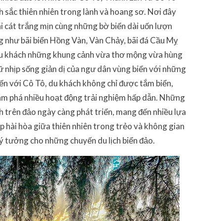
h sắc thiên nhiên trong lành và hoang sơ. Nơi đây
i cát trắng mịn cùng những bờ biển dài uốn lượn
ng như bãi biển Hồng Vàn, Vàn Chảy, bãi đá Cầu Mỵ
du khách những khung cảnh vừa thơ mộng vừa hùng
iữ nhịp sống giản dị của ngư dân vùng biển với những
Đến với Cô Tô, du khách không chỉ được tắm biển,
hám phá nhiều hoạt động trải nghiệm hấp dẫn. Những
ch trên đảo ngày càng phát triển, mang đến nhiều lựa
 hài hòa giữa thiên nhiên trong trẻo và không gian
lý tưởng cho những chuyến du lịch biển đảo.