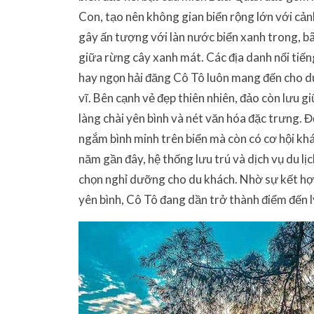
Con, tạo nên không gian biển rộng lớn với cản
gây ấn tượng với làn nước biển xanh trong, bã
giữa rừng cây xanh mát. Các địa danh nổi tiế
hay ngọn hải đăng Cô Tô luôn mang đến cho 
vĩ. Bên cạnh vẻ đẹp thiên nhiên, đảo còn lưu g
làng chài yên bình và nét văn hóa đặc trưng. 
ngắm bình minh trên biển mà còn có cơ hội k
năm gần đây, hệ thống lưu trú và dịch vụ du lị
chọn nghỉ dưỡng cho du khách. Nhờ sự kết hợp
yên bình, Cô Tô đang dần trở thành điểm đến 