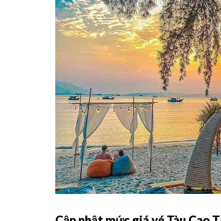
Cập nhật mức giá vé Tàu Cao T