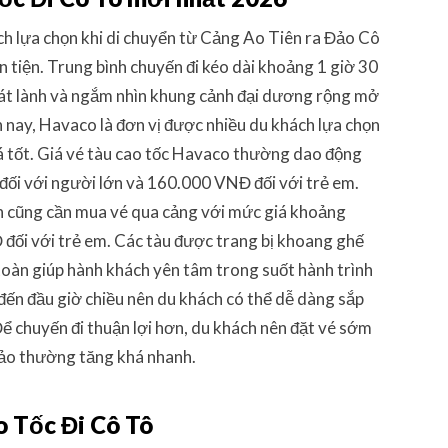
ch lựa chọn khi di chuyển từ Cảng Ao Tiên ra Đảo Cô
n tiện. Trung bình chuyến đi kéo dài khoảng 1 giờ 30
mát lành và ngắm nhìn khung cảnh đại dương rộng mở
 nay, Havaco là đơn vị được nhiều du khách lựa chọn
há tốt. Giá vé tàu cao tốc Havaco thường dao động
i với người lớn và 160.000 VNĐ đối với trẻ em.
ách cũng cần mua vé qua cảng với mức giá khoảng
đối với trẻ em. Các tàu được trang bị khoang ghế
n toàn giúp hành khách yên tâm trong suốt hành trình
đến đầu giờ chiều nên du khách có thể dễ dàng sắp
 Để chuyến đi thuận lợi hơn, du khách nên đặt vé sớm
đảo thường tăng khá nhanh.
o Tốc Đi Cô Tô