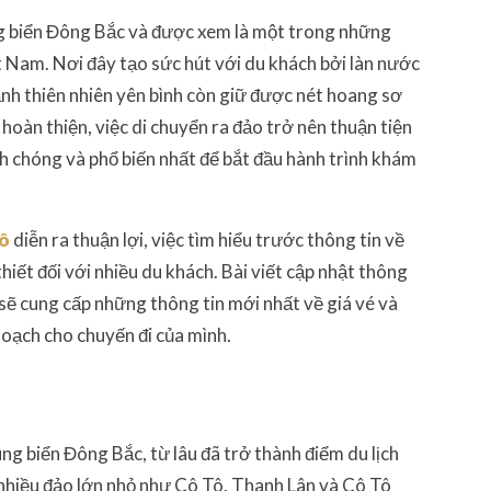
g biển Đông Bắc và được xem là một trong những
ệt Nam. Nơi đây tạo sức hút với du khách bởi làn nước
ảnh thiên nhiên yên bình còn giữ được nét hoang sơ
oàn thiện, việc di chuyển ra đảo trở nên thuận tiện
h chóng và phổ biến nhất để bắt đầu hành trình khám
Tô
diễn ra thuận lợi, việc tìm hiểu trước thông tin về
thiết đối với nhiều du khách. Bài viết cập nhật thông
 sẽ cung cấp những thông tin mới nhất về giá vé và
hoạch cho chuyến đi của mình.
g biển Đông Bắc, từ lâu đã trở thành điểm du lịch
nhiều đảo lớn nhỏ như Cô Tô, Thanh Lân và Cô Tô