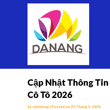
Skip
Thuê
to
Xe
content
Du
Lịch
Tại
Đà
Nẵng
Cập Nhật Thông Tin 
Cô Tô 2026
by
sinhdong
|
Posted on
25 Tháng 3, 2026