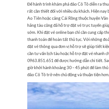
Để hành trình khám phá đảo Cô Tô diễn ra thuận
rất cần thiết đối với nhiều du khách. Hiện nay
Ao Tiên hoặc cảng Cái Rồng thuộc huyện Vân 
hãng tàu cũng đã hỗ trợ đặt vé trực tuyến giú
sớm. Khi đặt vé online bạn chỉ cần cung cấp t
thanh toán để hoàn tất thủ tục. Với những đoà
đặt vé thông qua đơn vị hỗ trợ sẽ giúp tiết ki
cần tư vấn lịch tàu hoặc hỗ trợ đặt vé nhanh ch
0963.851.651 để được hướng dẫn chi tiết. Sau
giờ khởi hành khoảng 30 – 45 phút để làm thủ t
đảo Cô Tô trở nên chủ động và thuận tiện hơn