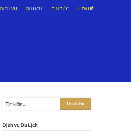
DỊCH VỤ
DU LỊCH
TIN TỨC
LIÊN HỆ
Tìm
kiếm
cho:
Dịch vụ Du Lịch