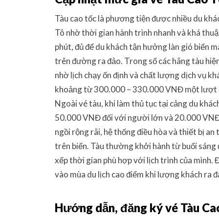
Tàu cao tốc là phương tiện được nhiều du khá
Tô nhờ thời gian hành trình nhanh và khá thuậ
phút, đủ để du khách tận hưởng làn gió biển 
trên đường ra đảo. Trong số các hãng tàu hiện
nhờ lịch chạy ổn định và chất lượng dịch vụ k
khoảng từ 300.000 – 330.000 VNĐ một lượt đố
Ngoài vé tàu, khi làm thủ tục tại cảng du kh
50.000 VNĐ đối với người lớn và 20.000 VNĐ 
ngồi rộng rãi, hệ thống điều hòa và thiết bị a
trên biển. Tàu thường khởi hành từ buổi sáng 
xếp thời gian phù hợp với lịch trình của mình.
vào mùa du lịch cao điểm khi lượng khách ra 
Hướng dẫn, đăng ký vé Tàu Ca