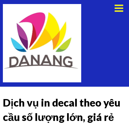
Skip
Thuê
to
Xe
content
Du
Lịch
Tại
Đà
Nẵng
Dịch vụ in decal theo yêu
cầu số lượng lớn, giá rẻ