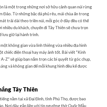
còn là một trong những nơi sở hữu cảnh quan núi rừng
am Đảo. Từ những bậc đá phủ rêu, mái chùa ẩn trong
 trải dài theo triền núi, mỗi góc ở đây đều có thể
i nhiều du khách, chuyến đi Tây Thiên sẽ chưa trọn
lưu giữ lại hành trình.
một không gian vừa linh thiêng vừa nhiều địa hình
t chiếc điện thoại hay máy ảnh tốt. Bài viết “Kinh
 A-Z” sẽ giúp bạn nắm trọn các bí quyết từ góc chụp,
 sáng và không gian để mỗi khung hình đều kể được
thắng Tây Thiên
 tiếng nằm tại xã Đại Đình, tỉnh Phú Thọ, được bao
Đảo. Nơi đây gắn liền với tín ngưỡng thờ Quốc Mẫu