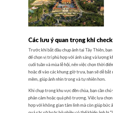
Các lưu ý quan trọng khi check
Trước khi bắt đầu chụp ảnh tại Tây Thiên, bạ
để chọn vị trí phù hợp với ánh sáng và lượng 
cuối tuần và mùa lễ hội, nên việc chọn thời đ
hoặc đi vào các khung giờ trưa, bạn sẽ dễ bắ
mềm, giúp ảnh nhìn trong và tự nhiên hơn.
Khi chụp trong khu vực đền chùa, bạn cần chú 
phản cảm hoặc quá phô trương. Việc lựa chọn 
hợp với không gian tâm linh mà còn giúp bức ả
quá sặc sỡ hoặc hở nhiều có thể khiến ảnh bị “l