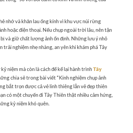
hẻ nhớ và khăn lau ống kính vì khu vực núi rừng
h hoặc điện thoại. Nếu chụp ngoài trời lâu, nên tận
bị và giữ chất lượng ảnh ổn định. Những lưu ý nhỏ
ọn trải nghiệm nhẹ nhàng, an yên khi khám phá Tây
kỷ niệm mà còn là cách để kể lại hành trình
Tây
hững chia sẻ trong bài viết “Kinh nghiệm chụp ảnh
ng bắt trọn được cả vẻ linh thiêng lẫn vẻ đẹp thiên
ạn có một chuyến đi Tây Thiên thật nhiều cảm hứng,
hững kỷ niệm khó quên.