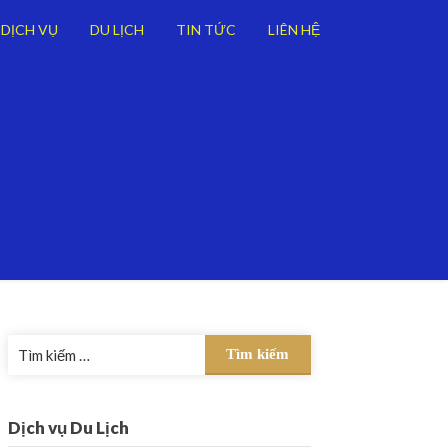
DỊCH VỤ
DU LỊCH
TIN TỨC
LIÊN HỆ
Tìm
kiếm
cho:
Dịch vụ Du Lịch