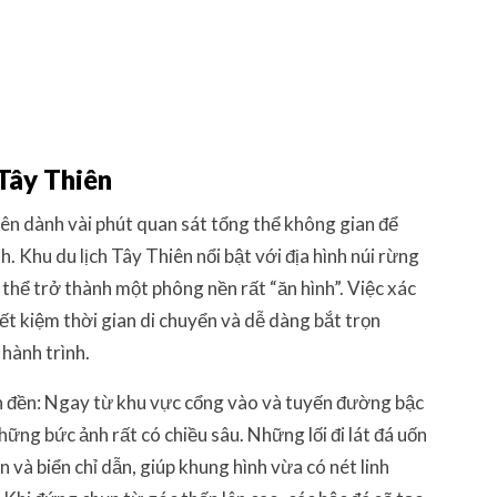
 Tây Thiên
nên dành vài phút quan sát tổng thể không gian để
. Khu du lịch Tây Thiên nổi bật với địa hình núi rừng
ó thể trở thành một phông nền rất “ăn hình”. Việc xác
ết kiệm thời gian di chuyển và dễ dàng bắt trọn
hành trình.
ên đền: Ngay từ khu vực cổng vào và tuyến đường bậc
hững bức ảnh rất có chiều sâu. Những lối đi lát đá uốn
 và biển chỉ dẫn, giúp khung hình vừa có nét linh