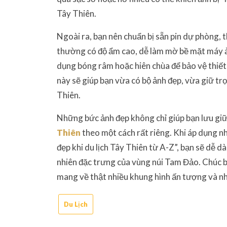
Tây Thiên.
Ngoài ra, bạn nên chuẩn bị sẵn pin dự phòng, t
thường có độ ẩm cao, dễ làm mờ bề mặt máy ản
dụng bóng râm hoặc hiên chùa để bảo vệ thiết 
này sẽ giúp bạn vừa có bộ ảnh đẹp, vừa giữ tr
Thiên.
Những bức ảnh đẹp không chỉ giúp bạn lưu giữ 
Thiên
theo một cách rất riêng. Khi áp dụng n
đẹp khi du lịch Tây Thiên từ A-Z”, bạn sẽ dễ dà
nhiên đặc trưng của vùng núi Tam Đảo. Chúc b
mang về thật nhiều khung hình ấn tượng và n
Du Lịch