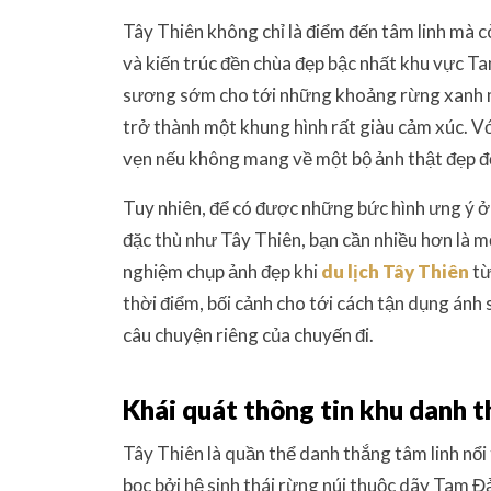
Tây Thiên không chỉ là điểm đến tâm linh mà 
và kiến trúc đền chùa đẹp bậc nhất khu vực T
sương sớm cho tới những khoảng rừng xanh mát
trở thành một khung hình rất giàu cảm xúc. Vớ
vẹn nếu không mang về một bộ ảnh thật đẹp để 
Tuy nhiên, để có được những bức hình ưng ý ở 
đặc thù như Tây Thiên, bạn cần nhiều hơn là mộ
nghiệm chụp ảnh đẹp khi
du lịch Tây Thiên
từ
thời điểm, bối cảnh cho tới cách tận dụng ánh
câu chuyện riêng của chuyến đi.
Khái quát thông tin khu danh 
Tây Thiên là quần thể danh thắng tâm linh nổi
bọc bởi hệ sinh thái rừng núi thuộc dãy Tam 