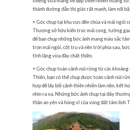
thiêng vừa mang vẻ đẹp thiên nhiên hoang sơ. 
thành đường dẫn thị giác rất mạnh, làm nổi bậ
+ Góc chụp tại khu vực đền chùa và mái ngói
Thượng sở hữu kiến trúc mái cong, tường gạch 
để bạn chụp những bức ảnh mang màu sắc tâm l
trọn mái ngói, cột trụ và nền trời phía sau, bứ
tĩnh lặng vừa đầy chất thiền.
+ Góc chụp toàn cảnh núi rừng từ các khoảng
Thiên, bạn có thể chụp được toàn cảnh núi rừn
hợp để lấy bối cảnh thiên nhiên làm nền, kết 
nhìn ra xa. Những bức ảnh chụp tại đây thườn
thần an yên và hùng vĩ của vùng đất tâm linh 