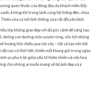
 hương quen thuộc của đông đảo du khách miền Bắc
g xanh, không khí trong lành cùng hệ thống đền, chùa
Thiên vừa có nét linh thiêng vừa rất đỗi yên bình.
hiều lớp không gian đẹp với đủ góc cảnh để sáng tạo.
 cổ, những con đường mòn xuyên rừng, cho tới những
 hoàng hôn chiếu qua tán cây – tất cả tạo nên bối
o độ cao và thời tiết, khiến mỗi khung giờ trong ngày
hính sự pha trộn giữa yếu tố thiên nhiên và văn hóa
tưởng cho những ai muốn mang về bộ ảnh đẹp và ý