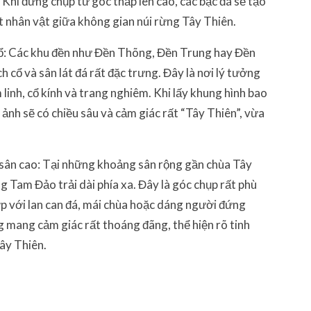
Khi đứng chụp từ góc thấp lên cao, các bậc đá sẽ tạo
t nhân vật giữa không gian núi rừng Tây Thiên.
 cổ: Các khu đền như Đền Thõng, Đền Trung hay Đền
cổ và sân lát đá rất đặc trưng. Đây là nơi lý tưởng
inh, cổ kính và trang nghiêm. Khi lấy khung hình bao
c ảnh sẽ có chiều sâu và cảm giác rất “Tây Thiên”, vừa
 sân cao: Tại những khoảng sân rộng gần chùa Tây
g Tam Đảo trải dài phía xa. Đây là góc chụp rất phù
hợp với lan can đá, mái chùa hoặc dáng người đứng
g mang cảm giác rất thoáng đãng, thể hiện rõ tinh
Tây Thiên.