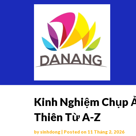
Skip
Thuê
to
Xe
content
Du
Lịch
Tại
Đà
Nẵng
Kinh Nghiệm Chụp Ả
Thiên Từ A-Z
by
sinhdong
|
Posted on
11 Tháng 2, 2026