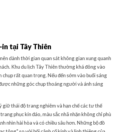
-in tại Tây Thiên
n nên dành thời gian quan sát không gian xung quanh
khách. Khu du lịch Tây Thiên thường khá đông vào
iểm chụp rất quan trọng. Nếu đến sớm vào buổi sáng
t được những góc chụp thoáng người và ánh sáng
ý giữ thái độ trang nghiêm và hạn chế các tư thế
trang phục kín đáo, màu sắc nhã nhặn không chỉ phù
nh nhìn hài hòa và có chiều sâu hơn. Những bộ đồ
ạc tông” so với bối cảnh cổ kính và linh thiêng của