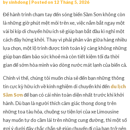
by
sinhdong
|
Posted on
12 Tháng 5, 2026
Để hành trình chạm tay đến sóng biển Sầm Sơn không còn
là những giờ phút mệt mỏi trên xe, việc nắm bắt ngay một
vài bí kíp di chuyển hữu ích sẽ giúp bạn bắt đầu kì nghỉ một
cách đầy hứng khởi. Thay vì phải phân vân giữa hàng nhiều
lựa chọn, một lộ trình được tính toán kỹ càng không những
giúp bạn đảm bảo sức khoẻ mà còn tiết kiệm tối đa thời
gian để sớm hòa mình vào dòng nước mát lạnh của biển cả.
Chính vì thế, chúng tôi muốn chia sẻ đến bạn những thông
tin cực kỳ hữu ích về kinh nghiệm di chuyển khi đến
du lịch
Sầm Sơn
để bạn có cái nhìn toàn diện nhất trước khi khởi
hành. Dù bạn là người thích cảm giác thong dong trên
những toa tàu hỏa, chuộng sự tiện lợi của xe Limousine
hay muốn tự do cầm lái trên những cung đường, thì một số
gợi ý dưới đây chắc chắn sẽ giúp chuyến đi của bạn trở nên