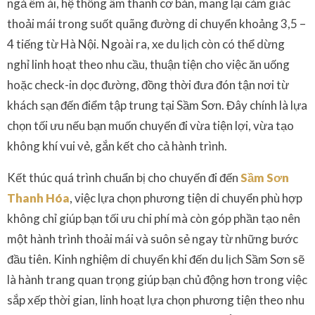
ngả êm ái, hệ thống âm thanh cơ bản, mang lại cảm giác
thoải mái trong suốt quãng đường di chuyển khoảng 3,5 –
4 tiếng từ Hà Nội. Ngoài ra, xe du lịch còn có thể dừng
nghỉ linh hoạt theo nhu cầu, thuận tiện cho việc ăn uống
hoặc check-in dọc đường, đồng thời đưa đón tận nơi từ
khách sạn đến điểm tập trung tại Sầm Sơn. Đây chính là lựa
chọn tối ưu nếu bạn muốn chuyến đi vừa tiện lợi, vừa tạo
không khí vui vẻ, gắn kết cho cả hành trình.
Kết thúc quá trình chuẩn bị cho chuyến đi đến
Sầm Sơn
Thanh Hóa
, việc lựa chọn phương tiện di chuyển phù hợp
không chỉ giúp bạn tối ưu chi phí mà còn góp phần tạo nên
một hành trình thoải mái và suôn sẻ ngay từ những bước
đầu tiên. Kinh nghiệm di chuyển khi đến du lịch Sầm Sơn sẽ
là hành trang quan trọng giúp bạn chủ động hơn trong việc
sắp xếp thời gian, linh hoạt lựa chọn phương tiện theo nhu