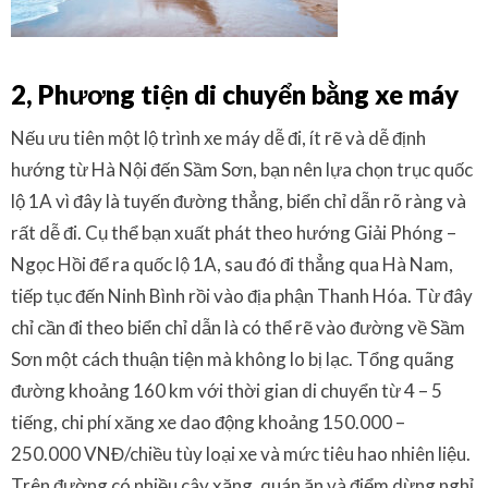
2, Phương tiện di chuyển bằng xe máy
Nếu ưu tiên một lộ trình xe máy dễ đi, ít rẽ và dễ định
hướng từ Hà Nội đến Sầm Sơn, bạn nên lựa chọn trục quốc
lộ 1A vì đây là tuyến đường thẳng, biển chỉ dẫn rõ ràng và
rất dễ đi. Cụ thể bạn xuất phát theo hướng Giải Phóng –
Ngọc Hồi để ra quốc lộ 1A, sau đó đi thẳng qua Hà Nam,
tiếp tục đến Ninh Bình rồi vào địa phận Thanh Hóa. Từ đây
chỉ cần đi theo biển chỉ dẫn là có thể rẽ vào đường về Sầm
Sơn một cách thuận tiện mà không lo bị lạc. Tổng quãng
đường khoảng 160 km với thời gian di chuyển từ 4 – 5
tiếng, chi phí xăng xe dao động khoảng 150.000 –
250.000 VNĐ/chiều tùy loại xe và mức tiêu hao nhiên liệu.
Trên đường có nhiều cây xăng, quán ăn và điểm dừng nghỉ