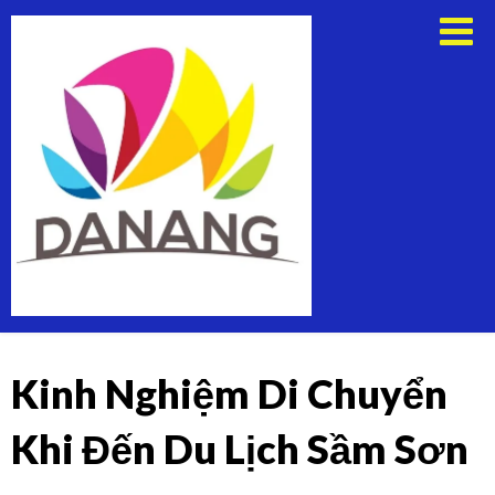
Skip
Thuê
to
Xe
content
Du
Lịch
Tại
Đà
Nẵng
Kinh Nghiệm Di Chuyển
Khi Đến Du Lịch Sầm Sơn