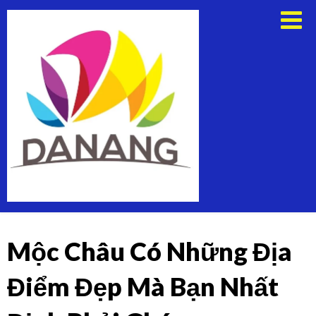
Skip
Thuê
to
Xe
content
Du
Lịch
Tại
Đà
Nẵng
Mộc Châu Có Những Địa
Điểm Đẹp Mà Bạn Nhất