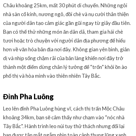
Châu khoảng 25km, mất 30 phút di chuyển. Những ngôi
nhà sàn cổ kính, nương ngô, đồi chè và nụ cười thân thiện
của người dân tạo cảm giác gần gũi ngay từ giây đầu tiên.
Bạn có thể thử những món ăn dân dã, tham gia hái chè
tươi hoặc trò chuyện với người dân địa phương để hiểu
hơn về văn hóa bản địa nơi đây. Không gian yên bình, giản
dị và nhịp sống chậm rãi của bản làng khiến nơi đây trở
thành một điểm dừng chân lý tưởng để “trốn” khỏi ồn ào
phố thị và hòa mình vào thiên nhiên Tây Bắc.
Đỉnh Pha Luông
Leo lên đỉnh Pha Luông hùng vĩ, cách thị trấn Mộc Châu
khoảng 34km, bạn sẽ cảm thấy như chạm vào “nóc nhà
Tây Bắc”. Hành trình leo núi tuy thử thách nhưng đổi lại
bạn được tận mắt ngắm nhìn toàn cảnh thung lũng xanh