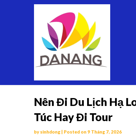
Skip
Thuê
to
Xe
content
Du
Lịch
Tại
Đà
Nẵng
Nên Đi Du Lịch Hạ 
Túc Hay Đi Tour
by
sinhdong
|
Posted on
9 Tháng 7, 2026