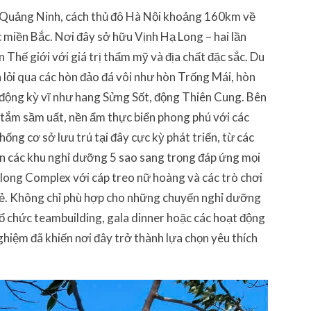
 Quảng Ninh, cách thủ đô Hà Nội khoảng 160km về
c miền Bắc. Nơi đây sở hữu Vịnh Hạ Long – hai lần
Thế giới với giá trị thẩm mỹ và địa chất đặc sắc. Du
 lỏi qua các hòn đảo đá vôi như hòn Trống Mái, hòn
ộng kỳ vĩ như hang Sửng Sốt, động Thiên Cung. Bên
i tắm sầm uất, nền ẩm thực biển phong phú với các
ống cơ sở lưu trú tại đây cực kỳ phát triển, từ các
ến các khu nghỉ dưỡng 5 sao sang trọng đáp ứng mọi
Halong Complex với cáp treo nữ hoàng và các trò chơi
trẻ. Không chỉ phù hợp cho những chuyến nghỉ dưỡng
 tổ chức teambuilding, gala dinner hoặc các hoạt động
nghiệm đã khiến nơi đây trở thành lựa chọn yêu thích