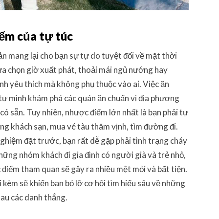
ểm của tự túc
sản mang lại cho bạn sự tự do tuyệt đối về mặt thời
 lựa chọn giờ xuất phát, thoải mái ngủ nướng hay
nh yêu thích mà không phụ thuộc vào ai. Việc ăn
 tự mình khám phá các quán ăn chuẩn vị địa phương
có sẵn. Tuy nhiên, nhược điểm lớn nhất là bạn phải tự
ng khách sạn, mua vé tàu thăm vịnh, tìm đường đi.
hiệm đặt trước, bạn rất dễ gặp phải tình trạng cháy
những nhóm khách đi gia đình có người già và trẻ nhỏ,
ác điểm tham quan sẽ gây ra nhiều mệt mỏi và bất tiện.
kèm sẽ khiến bạn bỏ lỡ cơ hội tìm hiểu sâu về những
sau các danh thắng.