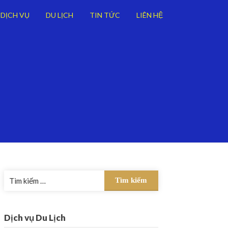
DỊCH VỤ
DU LỊCH
TIN TỨC
LIÊN HỆ
Tìm
kiếm
cho:
Dịch vụ Du Lịch