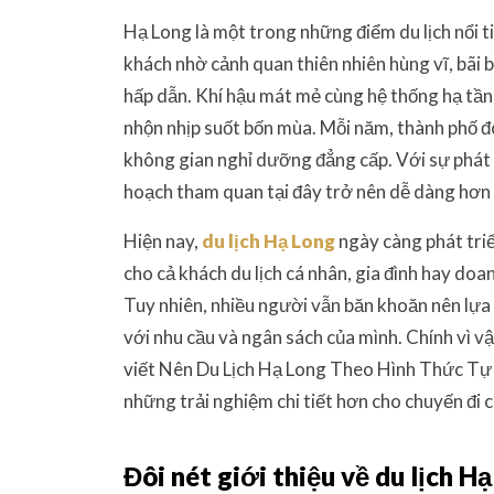
Hạ Long là một trong những điểm du lịch nổi t
khách nhờ cảnh quan thiên nhiên hùng vĩ, bãi 
hấp dẫn. Khí hậu mát mẻ cùng hệ thống hạ tần
nhộn nhịp suốt bốn mùa. Mỗi năm, thành phố 
không gian nghỉ dưỡng đẳng cấp. Với sự phát tr
hoạch tham quan tại đây trở nên dễ dàng hơn 
Hiện nay,
du lịch Hạ Long
ngày càng phát triể
cho cả khách du lịch cá nhân, gia đình hay do
Tuy nhiên, nhiều người vẫn băn khoăn nên lựa c
với nhu cầu và ngân sách của mình. Chính vì vậ
viết Nên Du Lịch Hạ Long Theo Hình Thức Tự Tú
những trải nghiệm chi tiết hơn cho chuyến đi 
Đôi nét giới thiệu về du lịch H