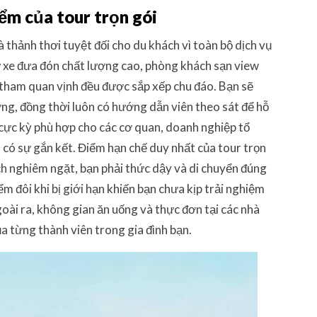
ểm của tour trọn gói
à thảnh thơi tuyệt đối cho du khách vì toàn bộ dịch vụ
ừ xe đưa đón chất lượng cao, phòng khách sạn view
 tham quan vịnh đều được sắp xếp chu đáo. Bạn sẽ
ường, đồng thời luôn có hướng dẫn viên theo sát để hỗ
 cực kỳ phù hợp cho các cơ quan, doanh nghiệp tổ
 có sự gắn kết. Điểm hạn chế duy nhất của tour trọn
ch nghiêm ngặt, bạn phải thức dậy và di chuyển đúng
m đôi khi bị giới hạn khiến bạn chưa kịp trải nghiệm
goài ra, không gian ăn uống và thực đơn tại các nhà
ủa từng thành viên trong gia đình bạn.