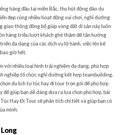
iếng hàng đầu tại miền Bắc, thu hút đông đảo du
biển đẹp cùng nhiều hoạt động vui chơi, nghỉ dưỡng
g giao thông đồng bộ giúp vùng đất di sản này luôn
đón hàng triệu lượt khách ghé thăm để tận hưởng
iển đa dạng của các dịch vụ lữ hành, việc lên kế
bao giờ hết.
n với nhiều loại hình trải nghiệm đa dạng, phù hợp
anh nghiệp tổ chức nghỉ dưỡng kết hợp teambuilding.
họn du lịch tự túc hay đi tour trọn gói để phù hợp
y để giúp bạn dễ dàng đưa ra lựa chọn phù hợp, bài
c Hay Đi Tour sẽ phân tích chi tiết và giúp bạn có
của mình.
ạ Long