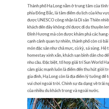
Thành phố Hạ Long nằm ở trung tâm của tỉnh
phía Đông Bắc, là tâm điểm du lịch của khu vự
được UNESCO công nhận là Di sản Thiên nhiên 
khách đến đây không chỉ được đi du thuyền len
Đỉnh Hương mà còn được khám phá các hang đ
cạnh cảnh quan tự nhiên, thành phố còn có bã
món đặc sản như chả mực, cù kỳ, sá sùng. Hệ th
homestay xinh xắn, khách sạn bình dân cho đ
nhu cầu. Đặc biệt, tổ hợp giải trí Sun World 
cảm giác mạnh luôn là điểm đến thu hút giới 
gia đình, Hạ Long còn là địa điểm lý tưởng để
vui chơi ngoài trời. Chính sự đa dạng về trải 
của nhiều du khách trong và ngoài nước.