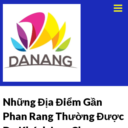
Skip
Thuê
to
Xe
content
Du
Lịch
Tại
Đà
Nẵng
Những Địa Điểm Gần
Phan Rang Thường Được