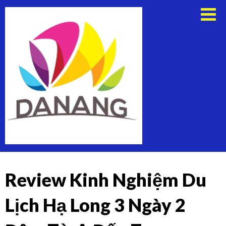
Skip
Thuê
to
Xe
content
Du
Lịch
Tại
Đà
Nẵng
Review Kinh Nghiệm Du
Lịch Hạ Long 3 Ngày 2