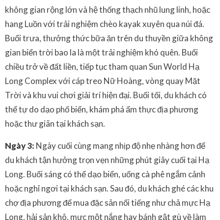
không gian rộng lớn và hệ thống thạch nhũ lung linh, hoặc
hang Luồn với trải nghiệm chèo kayak xuyên qua núi đá.
Buổi trưa, thưởng thức bữa ăn trên du thuyền giữa không
gian biển trời bao la là một trải nghiệm khó quên. Buổi
chiều trở về đất liền, tiếp tục tham quan Sun World Hạ
Long Complex với cáp treo Nữ Hoàng, vòng quay Mặt
Trời và khu vui chơi giải trí hiện đại. Buổi tối, du khách có
thể tự do dạo phố biển, khám phá ẩm thực địa phương
hoặc thư giãn tại khách sạn.
Ngày 3:
Ngày cuối cùng mang nhịp độ nhẹ nhàng hơn để
du khách tận hưởng trọn vẹn những phút giây cuối tại Hạ
Long. Buổi sáng có thể dạo biển, uống cà phê ngắm cảnh
hoặc nghỉ ngơi tại khách sạn. Sau đó, du khách ghé các khu
chợ địa phương để mua đặc sản nổi tiếng như chả mực Hạ
Long, hải sản khô, mực một nắng hay bánh gật gù về làm