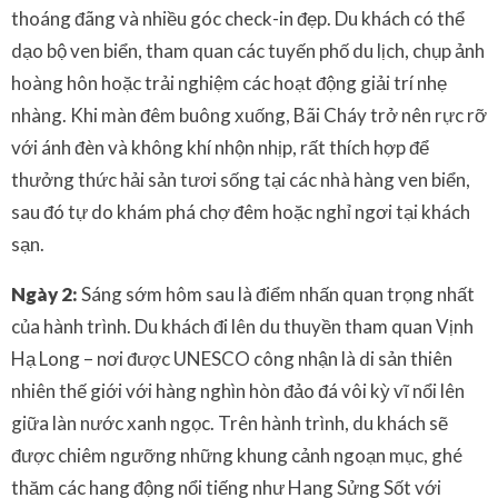
thoáng đãng và nhiều góc check-in đẹp. Du khách có thể
dạo bộ ven biển, tham quan các tuyến phố du lịch, chụp ảnh
hoàng hôn hoặc trải nghiệm các hoạt động giải trí nhẹ
nhàng. Khi màn đêm buông xuống, Bãi Cháy trở nên rực rỡ
với ánh đèn và không khí nhộn nhịp, rất thích hợp để
thưởng thức hải sản tươi sống tại các nhà hàng ven biển,
sau đó tự do khám phá chợ đêm hoặc nghỉ ngơi tại khách
sạn.
Ngày 2:
Sáng sớm hôm sau là điểm nhấn quan trọng nhất
của hành trình. Du khách đi lên du thuyền tham quan Vịnh
Hạ Long – nơi được UNESCO công nhận là di sản thiên
nhiên thế giới với hàng nghìn hòn đảo đá vôi kỳ vĩ nổi lên
giữa làn nước xanh ngọc. Trên hành trình, du khách sẽ
được chiêm ngưỡng những khung cảnh ngoạn mục, ghé
thăm các hang động nổi tiếng như Hang Sửng Sốt với