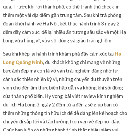
quà. Trước khi rời thành phố, có thể tranh thủ check-in
thêm một vài địa điểm gần trung tâm. Sau khi trả phòng,
đoàn khởi hành về Hà Nội, kết thúc hành trình 3 ngày 2
đêm đầy cảm xúc, để lại nhiều ấn tượng sâu sắc về một Hạ
Long vừa hùng vĩ, vừa sôi động và giàu trải nghiệm.
Sau khi khép lại hành trình khám phá đầy cảm xúc tại
Hạ
Long Quảng Ninh
, du khách không chỉ mang về những
bức ảnh đẹp mà còn là vô vàn trải nghiệm đáng nhớ từ
cảnh sắc thiên nhiên kỳ vĩ, những chuyến du thuyền trên
vịnh cho đến ẩm thực biển hấp dẫn và không khí sôi động
của thành phố biển. Hy vọng bài viết review kinh nghiệm
du lịch Hạ Long 3 ngày 2 đêm từ a đến z sẽ giúp bạn có
thêm những thông tin hữu ích để dễ dàng lên kế hoạch cho
chuyến đi sắp tới và tận hưởng trọn vẹn vẻ đẹp nơi đây.
Chúc bạn luôn có những hành trình thật nhiều niềm vui,