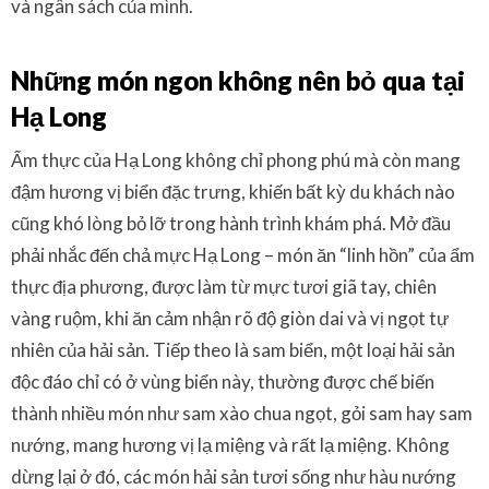
và ngân sách của mình.
Những món ngon không nên bỏ qua tại
Hạ Long
Ẩm thực của Hạ Long không chỉ phong phú mà còn mang
đậm hương vị biển đặc trưng, khiến bất kỳ du khách nào
cũng khó lòng bỏ lỡ trong hành trình khám phá. Mở đầu
phải nhắc đến chả mực Hạ Long – món ăn “linh hồn” của ẩm
thực địa phương, được làm từ mực tươi giã tay, chiên
vàng ruộm, khi ăn cảm nhận rõ độ giòn dai và vị ngọt tự
nhiên của hải sản. Tiếp theo là sam biển, một loại hải sản
độc đáo chỉ có ở vùng biển này, thường được chế biến
thành nhiều món như sam xào chua ngọt, gỏi sam hay sam
nướng, mang hương vị lạ miệng và rất lạ miệng. Không
dừng lại ở đó, các món hải sản tươi sống như hàu nướng