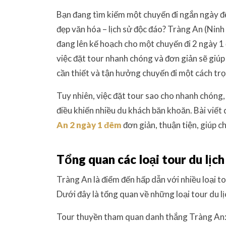
Bạn đang tìm kiếm một chuyến đi ngắn ngày để
đẹp văn hóa – lịch sử độc đáo? Tràng An (Ninh
đang lên kế hoạch cho một chuyến đi 2 ngày 1
việc đặt tour nhanh chóng và đơn giản sẽ giúp 
cần thiết và tận hưởng chuyến đi một cách tr
Tuy nhiên, việc đặt tour sao cho nhanh chóng, 
điều khiến nhiều du khách băn khoăn. Bài viết
An 2 ngày 1 đêm
đơn giản, thuận tiện, giúp c
Tổng quan các loại tour du lị
Tràng An là điểm đến hấp dẫn với nhiều loại t
Dưới đây là tổng quan về những loại tour du 
Tour thuyền tham quan danh thắng Tràng An: Đâ