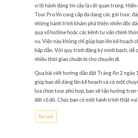
vị lữ hành đáng tin cậy là rất quan trọng. Hiệ
Tour.Pro.Vn cung cấp đa dạng các gói tour, 
những hành trình khám phá thiên nhiên độc đáo.
qua số hotline hoặc các kênh tư vấn chính thức 
vụ. Việc này không chỉ giúp bạn lên kế hoạch 
hấp dẫn. Với quy trình đăng ký minh bạch, dễ 
nhiều thời gian chuẩn bị cho chuyến đi.
Qua bài viết hướng dẫn đặt Tràng An 2 ngày 1 
giúp bạn dễ dàng lên kế hoạch và có một chuy
lựa chọn tour phù hợp, bạn sẽ tận hưởng trọn 
đất cố đô. Chúc bạn có một hành trình thật vui
Du Lịch