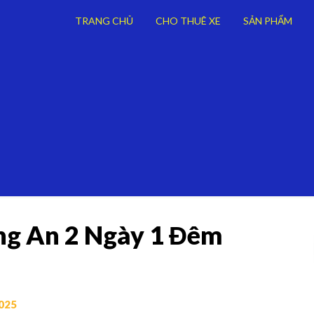
TRANG CHỦ
CHO THUÊ XE
SẢN PHẨM
ng An 2 Ngày 1 Đêm
025