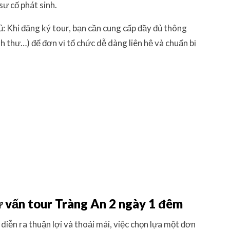
 sự cố phát sinh.
ủ: Khi đăng ký tour, bạn cần cung cấp đầy đủ thông
nh thư…) để đơn vị tổ chức dễ dàng liên hệ và chuẩn bị
 vấn tour Tràng An 2 ngày 1 đêm
diễn ra thuận lợi và thoải mái, việc chọn lựa một đơn