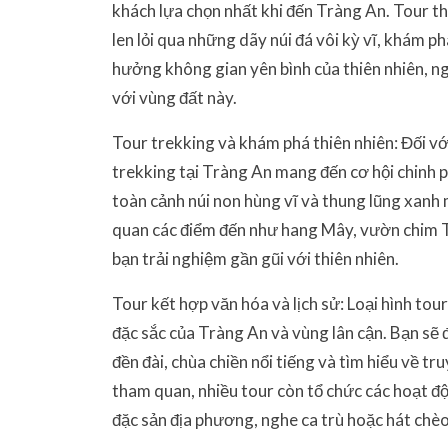
khách lựa chọn nhất khi đến Tràng An. Tour t
len lỏi qua những dãy núi đá vôi kỳ vĩ, khám 
hưởng không gian yên bình của thiên nhiên, ngh
với vùng đất này.
Tour trekking và khám phá thiên nhiên: Đối vớ
trekking tại Tràng An mang đến cơ hội chinh
toàn cảnh núi non hùng vĩ và thung lũng xanh 
quan các điểm đến như hang Mây, vườn chim T
bạn trải nghiệm gần gũi với thiên nhiên.
Tour kết hợp văn hóa và lịch sử: Loại hình tour 
đặc sắc của Tràng An và vùng lân cận. Bạn sẽ 
đền đài, chùa chiền nổi tiếng và tìm hiểu về t
tham quan, nhiều tour còn tổ chức các hoạt 
đặc sản địa phương, nghe ca trù hoặc hát chè