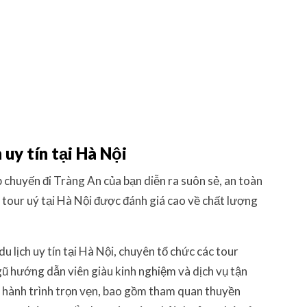
 uy tín tại Hà Nội
úp chuyến đi Tràng An của bạn diễn ra suôn sẻ, an toàn
t tour uý tại Hà Nội được đánh giá cao về chất lượng
 lịch uy tín tại Hà Nội, chuyên tổ chức các tour
gũ hướng dẫn viên giàu kinh nghiệm và dịch vụ tận
hành trình trọn vẹn, bao gồm tham quan thuyền