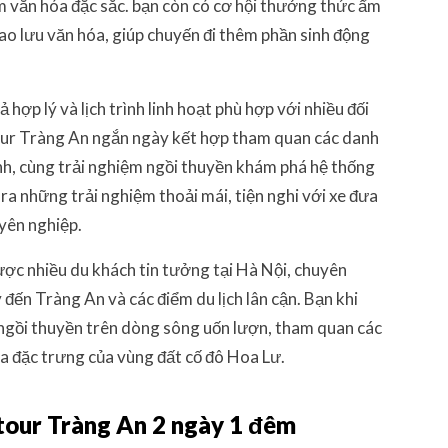
m văn hóa đặc sắc. bạn còn có cơ hội thưởng thức ẩm
ao lưu văn hóa, giúp chuyến đi thêm phần sinh động
ả hợp lý và lịch trình linh hoạt phù hợp với nhiều đối
our Tràng An ngắn ngày kết hợp tham quan các danh
ính, cùng trải nghiệm ngồi thuyền khám phá hệ thống
ra những trải nghiệm thoải mái, tiện nghi với xe đưa
yên nghiệp.
được nhiều du khách tin tưởng tại Hà Nội, chuyên
 đến Tràng An và các điểm du lịch lân cận. Bạn khi
 ngồi thuyền trên dòng sông uốn lượn, tham quan các
a đặc trưng của vùng đất cố đô Hoa Lư.
 tour Tràng An 2 ngày 1 đêm