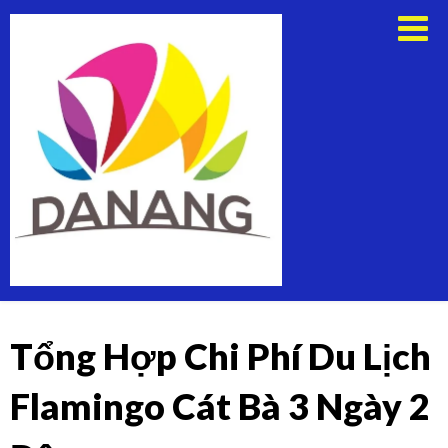
Skip
Thuê
to
Xe
content
Du
Lịch
Tại
Đà
Nẵng
Tổng Hợp Chi Phí Du Lịch
Flamingo Cát Bà 3 Ngày 2