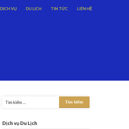
DỊCH VỤ
DU LỊCH
TIN TỨC
LIÊN HỆ
Tìm
kiếm
cho:
Dịch vụ Du Lịch