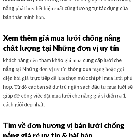
nắng
cũng tương tự
tác dụng
của
phát huy hết hiệu suất
bản thân mình
hơn.
Xem thêm
giá mua
lưới chống nắng
chất lượng
tại
Những
đơn
vị
uy tín
khách hàng
tham khảo
cung cấp lưới che
nên
giá mua
nắng
Những
vị
thông qua
tại
đơn
uy tín
mạng hoặc gọi
trực tiếp
lựa chọn
mức chi phí
phù
điện hỏi giá
để
mua lưới
hợp
các bạn sẽ
dự trù
ngân sách đầu tư
sẽ
. Từ đó
mua lưới
giúp đỡ
công việc
lưới che nắng giá sỉ
diễn ra
1
đặt mua
cách
giỏi
đẹp nhất
.
Tìm về
đơn
hương vị
bán
lưới chống
nắng giá rẻ
uy tín
&
bài bản