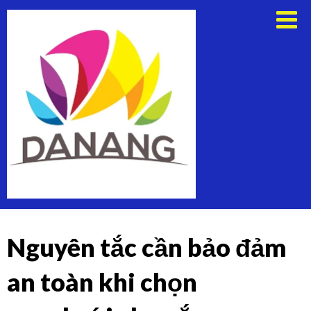
Skip
Thuê
to
Xe
content
Du
Lịch
Tại
Đà
Nẵng
Nguyên tắc cần bảo đảm
an toàn khi chọn