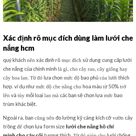
Xác định rõ
mục đích
dùng làm
lưới che
nắng hcm
quý khách
xác định rõ
sử dụng
cung cấp lưới
nên
mục đích
che nắng
của chính mình
là gì, cho cây rau, cây giống hay
lựa chọn
bao phủ
thích
cây hoa lan. Từ đó
mức độ
của lưới
hợp
ví dụ như
hoa màu
50%
.
mức độ che nắng cho
từ
trở
và
mỗi loại
các bạn sẽ
chọn lựa
bao
lên
tùy
lan mà
mức
trùm
khác biệt
.
Ngoài ra
bạn
đo lường
kỹ càng
kích cỡ
cây
,
cũng nên
vườn
trồng
chọn lựa
form size
lưới che nắng hồ chí
để
minh
cho
cây cối
tương thích
lưới chống
. Từ đó giúp cho