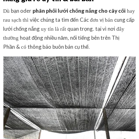
bạn oder
phân phối lưới chống nắng
cho
cây cối
Dù
hay
việc
chúng ta
tìm đến
Các
vị
cung cấp
rau sạch thì
đơn
bán
lưới chống nắng
quan trọng
tại vì
nơi
uy tín là rất
.
đây
hoạt động
nhiều năm
nổi tiếng
bên trên
Thị
thường
,
Phần
&
thông báo
buôn bán
cụ thể
có
.