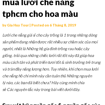
mua lưới che nắng
tphcm cho hoa màu
by
Gia Huy Tour
|
Posted on
6 Tháng 8, 2019
Lưới che nắng giá sỉ
cho
cây trồng
là 1 trong những
dòng
sản phẩm
đang nhận
được rất nhiều
sự
chăm sóc
của
mọi
người
,
nhất là
Những
hộ
gia đình
trồng rau hoặc cây
giống.
trải qua
những chiếc
lưới
rất tốt
này đã giúp
hoa
màu
cách tân và phát triển
tươi tốt
&
sinh trưởng
trẻ trung
và tràn đầy năng lượng
hơn.
Tuy nhiên
, khi chọn mua
lưới
che nắng hồ chí minh
này
cần
tuân thủ
Những
nguyên
lý
nào,
các bạn
đã biết chưa? Hãy cùng mình
chia
sẻ
Các
nguyên tắc
này trong
bài viết
dưới đây
.