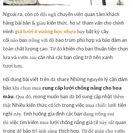
Ngoài ra
còn có
chuyên viên
quan tâm
khách
,
đội ngũ
hàng
bài bản
&
kiến thức
họ
tham vấn
cho chính
giàu
.
sẽ
mình
giá lưới ô vuông bọc nhựa
bất kỳ
cây
hay
cối
bạn
bao trùm
phù hợp
và
bảo đảm an
nào
trồng với độ
toàn
chất lượng cao
khiến cho bạn
thuận tiện
chọn
. Từ đó
lựa
và
căn nhà
các bạn
cũng trở nên
xanh
vườn rau
tươi
hơn.
nội dung bài viết
trên
share
Những
nguyên lý
cần
đảm
đã
bảo
cung cấp lưới chống nắng
cho
hoa
khi chọn mua
màu
.
mong muốn
bạn
bổ sung cập nhật
Qua đó,
đã
thêm
Nhiều
kiến thức
có ích
trong việc
tiện
thật
mua chiếc lưới
nghi
tình huống
gia đình
các bạn
này.
đang trồng rau
việc tìm kiếm
lưới chống nắng giá rẻ
quan
thì
mua
này rất
trọng
bảo trì
thích hợp
để
ánh sáng
. Từ đó giúp cho vườn