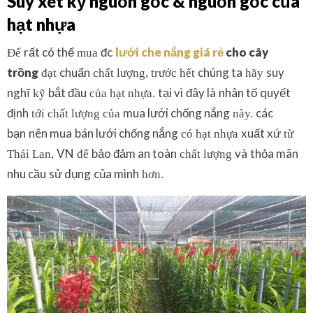
Suy xét
kỹ
nguồn gốc
&
nguồn gốc
của
hạt nhựa
rất có thể
đc
lưới che nắng giá rẻ
cho
cây
Để
mua
trồng
chuẩn
chúng ta
suy
đạt
chất lượng, trước hết
hãy
nghĩ
bắt đầu
tại vì
đây là
nhân tố
quyết
kỹ
của hạt nhựa.
định
mua lưới chống nắng
các
tới chất lượng của
này.
bạn
nên mua
bán lưới chống nắng
xuất xứ
có hạt nhựa
từ
VN
bảo đảm an toàn
và
thỏa mãn
Thái Lan,
để
chất lượng
nhu cầu
sử dụng
của mình
hơn.