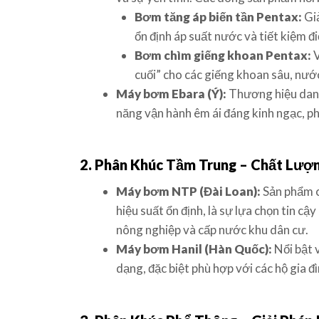
Bơm tăng áp biến tần Pentax:
Giả
ổn định áp suất nước và tiết kiệm đi
Bơm chìm giếng khoan Pentax:
V
cuối” cho các giếng khoan sâu, nướ
Máy bơm Ebara (Ý):
Thương hiệu danh
năng vận hành êm ái đáng kinh ngạc, ph
2. Phân Khúc Tầm Trung – Chất Lượn
Máy bơm NTP (Đài Loan):
Sản phẩm câ
hiệu suất ổn định, là sự lựa chọn tin cậ
nông nghiệp và cấp nước khu dân cư.
Máy bơm Hanil (Hàn Quốc):
Nổi bật 
dạng, đặc biệt phù hợp với các hộ gia đ