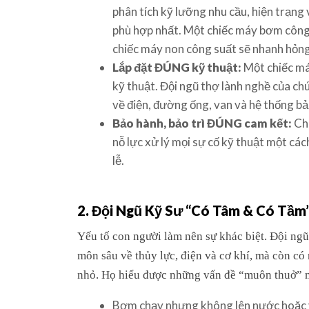
phân tích kỹ lưỡng nhu cầu, hiện trạng
phù hợp nhất. Một chiếc máy bơm công 
chiếc máy non công suất sẽ nhanh hỏn
Lắp đặt ĐÚNG kỹ thuật:
Một chiếc máy
kỹ thuật. Đội ngũ thợ lành nghề của ch
về điện, đường ống, van và hệ thống bả
Bảo hành, bảo trì ĐÚNG cam kết:
Chú
nỗ lực xử lý mọi sự cố kỹ thuật một cá
lễ.
2. Đội Ngũ Kỹ Sư “Có Tâm & Có Tầm”
Yếu tố con người làm nên sự khác biệt. Đội ngũ
môn sâu về thủy lực, điện và cơ khí, mà còn có 
nhỏ. Họ hiểu được những vấn đề “muôn thuở” 
Bơm chạy nhưng không lên nước hoặc 