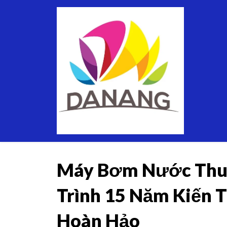
Skip
Thuê
to
Xe
content
Du
Lịch
Tại
Đà
Nẵng
Máy Bơm Nước Thuậ
Trình 15 Năm Kiến 
Hoàn Hảo