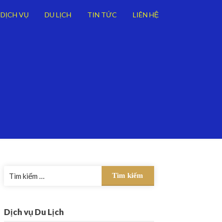
DỊCH VỤ
DU LỊCH
TIN TỨC
LIÊN HỆ
Tìm
kiếm
cho:
Dịch vụ Du Lịch